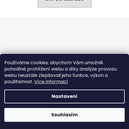
a
j
Z
í
á
t
p
?
a
t
í
Vytvořil Shoptet
Používáme cookies, abychom Vám umožnili
Copyright 2026
CARGODOLF s.r.o.
. Všechna práva
HLEDAT
pohodlné prohlížení webu a díky analýze provozu
vyhrazena.
webu neustále zlepšovali jeho funkce, výkon a
použitelnost.
Více informací
Nastavení
Souhlasím