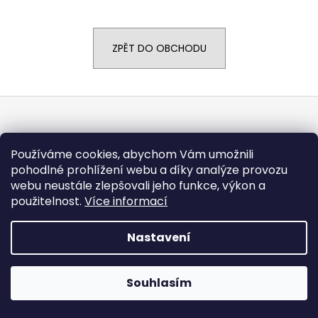
a
j
ZPĚT DO OBCHODU
í
t
?
Z
á
p
Používáme cookies, abychom Vám umožnili
a
HLEDAT
pohodlné prohlížení webu a díky analýze provozu
t
webu neustále zlepšovali jeho funkce, výkon a
í
Vytvořil Shoptet
použitelnost.
Více informací
Copyright 2026
CARGODOLF s.r.o.
. Všechna práva
vyhrazena.
Nastavení
Souhlasím