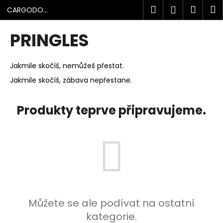
K
Přejít
Hledat
Náku
M
Přihlášen
CARGODOLF
na
o
s.r.o.
obsah
Zpět
Zpět
košík
š
PRINGLES
í
C
k
o
Jakmile skočíš, nemůžeš přestat.
p
Jakmile skočíš, zábava nepřestane.
o
t
Produkty teprve připravujeme.
ř
e
b
u
j
e
t
Můžete se ale podívat na ostatní
e
kategorie.
n