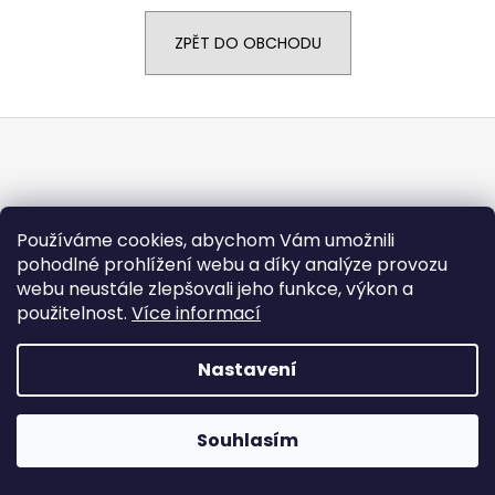
a
ZPĚT DO OBCHODU
j
í
t
Z
?
á
p
a
t
Používáme cookies, abychom Vám umožnili
HLEDAT
pohodlné prohlížení webu a díky analýze provozu
í
Vytvořil Shoptet
webu neustále zlepšovali jeho funkce, výkon a
Copyright 2026
CARGODOLF s.r.o.
. Všechna práva
použitelnost.
Více informací
vyhrazena.
Nastavení
Souhlasím