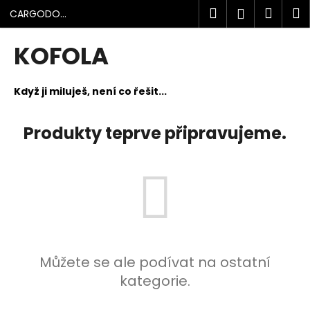
K
Přejít
Hledat
Náku
M
Přihlášen
CARGODOLF
na
o
s.r.o.
obsah
Zpět
Zpět
košík
š
KOFOLA
í
C
k
o
Když ji miluješ, není co řešit...
p
o
Produkty teprve připravujeme.
t
ř
e
b
u
j
e
Můžete se ale podívat na ostatní
t
kategorie.
e
n