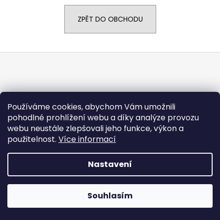
a
ZPĚT DO OBCHODU
j
í
t
Z
?
á
p
a
t
Používáme cookies, abychom Vám umožnili
HLEDAT
pohodlné prohlížení webu a díky analýze provozu
í
Vytvořil Shoptet
webu neustále zlepšovali jeho funkce, výkon a
Copyright 2026
CARGODOLF s.r.o.
. Všechna práva
použitelnost.
Více informací
vyhrazena.
Nastavení
Souhlasím