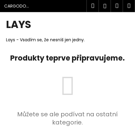
K
Přejít
Hledat
Náku
M
Přihlášen
CARGODOLF
na
o
s.r.o.
obsah
Zpět
Zpět
košík
š
LAYS
í
C
k
o
Lays -
Vsadím se, že nesníš jen jedny.
p
o
Produkty teprve připravujeme.
t
ř
e
b
u
j
e
Můžete se ale podívat na ostatní
t
kategorie.
e
n