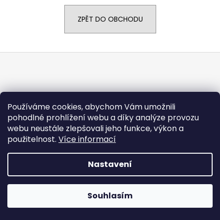
a
ZPĚT DO OBCHODU
j
í
t
Z
?
á
p
a
t
Používáme cookies, abychom Vám umožnili
HLEDAT
pohodlné prohlížení webu a díky analýze provozu
í
Vytvořil Shoptet
webu neustále zlepšovali jeho funkce, výkon a
Copyright 2026
CARGODOLF s.r.o.
. Všechna práva
použitelnost.
Více informací
vyhrazena.
Nastavení
Souhlasím