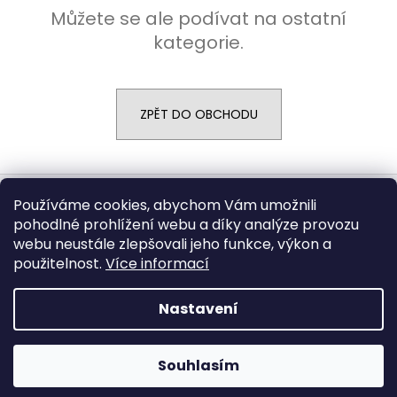
Můžete se ale podívat na ostatní
a
kategorie.
j
í
t
?
ZPĚT DO OBCHODU
Z
á
Používáme cookies, abychom Vám umožnili
HLEDAT
pohodlné prohlížení webu a díky analýze provozu
p
webu neustále zlepšovali jeho funkce, výkon a
a
použitelnost.
Více informací
t
í
Vytvořil Shoptet
Nastavení
Copyright 2026
CARGODOLF s.r.o.
. Všechna práva
vyhrazena.
Souhlasím