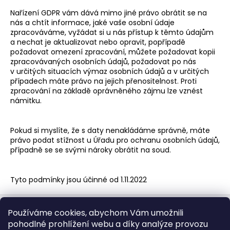
Nařízení GDPR vám dává mimo jiné právo obrátit se na
nás a chtít informace, jaké vaše osobní údaje
zpracováváme, vyžádat si u nás přístup k těmto údajům
a nechat je aktualizovat nebo opravit, popřípadě
požadovat omezení zpracování, můžete požadovat kopii
zpracovávaných osobních údajů, požadovat po nás
v určitých situacích výmaz osobních údajů a v určitých
případech máte právo na jejich přenositelnost. Proti
zpracování na základě oprávněného zájmu lze vznést
námitku.
Pokud si myslíte, že s daty nenakládáme správně, máte
právo podat stížnost u
Úřadu pro ochranu osobních údajů
,
případně se se svými nároky obrátit na soud.
Tyto podmínky jsou účinné od 1.11.2022
Z
á
Používáme cookies, abychom Vám umožnili
pohodlné prohlížení webu a díky analýze provozu
p