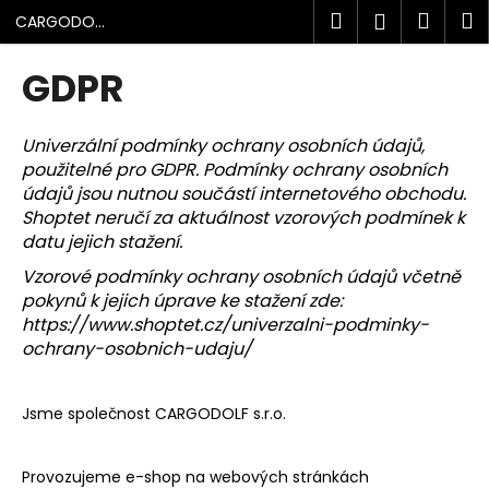
K
Přejít
Hledat
Náku
M
Přihlášen
CARGODOLF
na
o
s.r.o.
obsah
Zpět
Zpět
košík
š
GDPR
í
C
k
o
Univerzální podmínky ochrany osobních údajů,
použitelné pro GDPR. Podmínky ochrany osobních
p
údajů jsou nutnou součástí internetového obchodu.
o
Shoptet neručí za aktuálnost vzorových podmínek k
t
datu jejich stažení.
ř
Vzorové podmínky ochrany osobních údajů včetně
e
pokynů k jejich úprave ke stažení zde:
b
https://www.shoptet.cz/univerzalni-podminky-
u
ochrany-osobnich-udaju/
j
e
Jsme společnost CARGODOLF s.r.o.
t
e
Provozujeme e-shop na webových stránkách
n