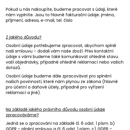
Pokud u nás nakoupíte, budeme pracovat s údaji, které
nám vyplníte. Jsou to hlavně fakturační údaje: jméno,
příjmení, adresa, e-mail, tel. číslo
Z jakého důvodu?
Osobní údaje potřebujeme zpracovat, abychom splnili
naši smlouvu – dodali vám naše zboží. Přes kontaktní
údaje s vámi budeme také komunikovat ohledně stavu
vaší objednávky, případně ohledně reklamací nebo vašich
dotazů.
Osobní údaje budeme dále zpracovávat pro splnění
našich povinností, které nám plynou ze zákona (hlavně
pro účetní a daňové účely, případně pro vyřízení
reklamací a jiné).
Na základě jakého právního důvodu osobní údaje
zpracováváme?
Jedná se o zpracování na základě čl. 6 odst. 1 písm. b)
GDPR – plnění smlouvy a čl. 6 odst. 1 písm. c) GDPR –