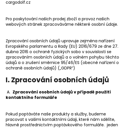
cargodolf.cz
a
j
Pro poskytování našich prodej zboží a provoz našich
í
webových stránek zpracováváme některé osobní údaje.
t
?
Zpracování osobních údajů upravuje zejména nařízení
Evropského parlamentu a Rady (EU) 2016/679 ze dne 27.
dubna 2016 o ochraně fyzických sobo v souvislosti se
zpracováním osobních údajů a o volném pohybu těchto
údajů a o zrušení směrnice 95/46/ES (obecné nařízení o
HLEDAT
ochraně osobních údajů) („GDPR“)
I. Zpracování osobních údajů
A.
Zpracování osobních údajů v případě použití
kontaktního formuláře
Pokud poptáváte naše produkty a služby, budeme
pracovat s vašimi kontaktními údaji, které nám sdělíte,
hlavně prostřednictvím poptávkového formuláře. jeden