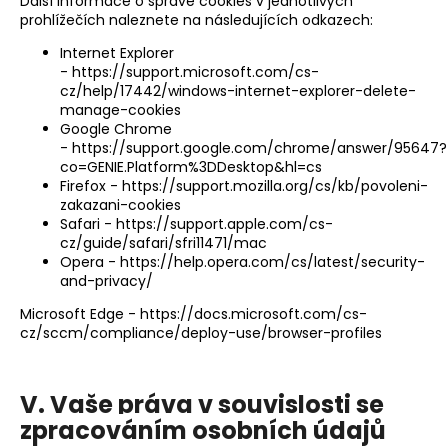
Další informace o správě cookies v jednotlivých
prohlížečích naleznete na následujících odkazech:
Internet Explorer
-
https://support.microsoft.com/cs-
cz/help/17442/windows-internet-explorer-delete-
manage-cookies
Google Chrome
-
https://support.google.com/chrome/answer/95647?
co=GENIE.Platform%3DDesktop&hl=cs
Firefox -
https://support.mozilla.org/cs/kb/povoleni-
zakazani-cookies
Safari -
https://support.apple.com/cs-
cz/guide/safari/sfri11471/mac
Opera -
https://help.opera.com/cs/latest/security-
and-privacy/
Microsoft Edge -
https://docs.microsoft.com/cs-
cz/sccm/compliance/deploy-use/browser-profiles
V. Vaše práva v souvislosti se
zpracováním osobních údajů