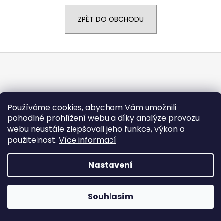
a
ZPĚT DO OBCHODU
j
í
t
Z
?
á
p
a
t
Používáme cookies, abychom Vám umožnili
HLEDAT
pohodlné prohlížení webu a díky analýze provozu
í
Vytvořil Shoptet
webu neustále zlepšovali jeho funkce, výkon a
Copyright 2026
CARGODOLF s.r.o.
. Všechna práva
použitelnost.
Více informací
vyhrazena.
Nastavení
Souhlasím