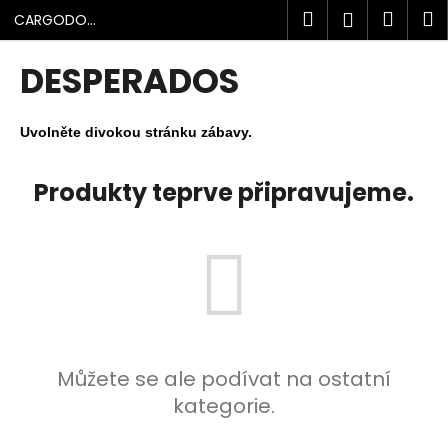
K
Přejít
Hledat
Náku
M
Přihlášen
CARGODOLF
na
o
s.r.o.
obsah
Zpět
Zpět
košík
š
DESPERADOS
í
C
k
o
Uvolněte divokou stránku zábavy.
p
o
Produkty teprve připravujeme.
t
ř
e
b
u
j
e
Můžete se ale podívat na ostatní
t
kategorie.
e
n