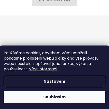
a
j
Z
í
á
t
p
?
a
t
í
Vytvořil Shoptet
Používáme cookies, abychom Vám umožnili
Copyright 2026
CARGODOLF s.r.o.
. Všechna práva
HLEDAT
pohodlné prohlížení webu a díky analýze provozu
vyhrazena.
webu neustále zlepšovali jeho funkce, výkon a
použitelnost.
Více informací
Nastavení
Souhlasím