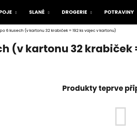
POJE
SLANÉ
DROGERIE
POTRAVINY
po 6 kusech (v kartonu 32 krabiček = 192 ks vajec v kartonu)
Co potřebujete najít?
h (v kartonu 32 krabiček =
HLEDAT
Produkty teprve př