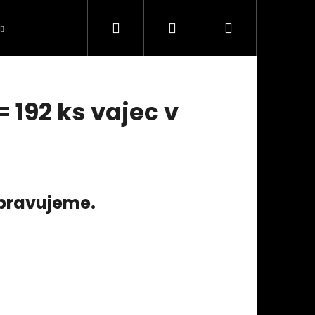
Hledat
Přihlášení
Nákupní
Obchodní podmínky
Kontakty
GDPR
košík
 192 ks vajec v
ipravujeme.