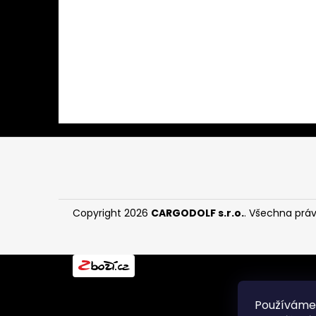
í
p
a
n
e
l
Z
á
p
a
Copyright 2026
CARGODOLF s.r.o.
. Všechna prá
t
í
Používáme