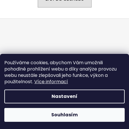
a
j
Z
í
á
t
p
?
a
t
í
Vytvořil Shoptet
Používáme cookies, abychom Vám umožnili
Copyright 2026
CARGODOLF s.r.o.
. Všechna práva
HLEDAT
pohodlné prohlížení webu a díky analýze provozu
vyhrazena.
webu neustále zlepšovali jeho funkce, výkon a
použitelnost.
Více informací
Nastavení
Souhlasím