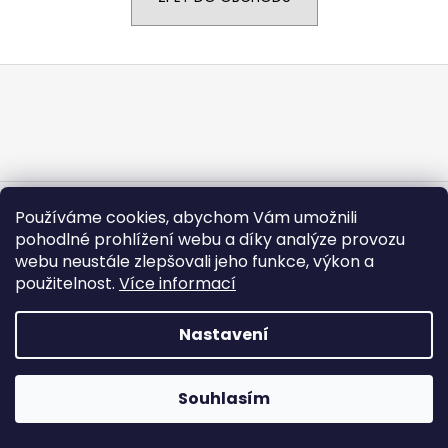
a
j
Z
í
á
t
p
?
a
t
í
Vytvořil Shoptet
Používáme cookies, abychom Vám umožnili
Copyright 2026
CARGODOLF s.r.o.
. Všechna práva
HLEDAT
pohodlné prohlížení webu a díky analýze provozu
vyhrazena.
webu neustále zlepšovali jeho funkce, výkon a
použitelnost.
Více informací
Nastavení
Souhlasím