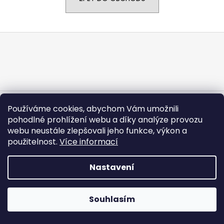
a
j
Z
í
á
t
p
?
a
t
í
Vytvořil Shoptet
Používáme cookies, abychom Vám umožnili
Copyright 2026
CARGODOLF s.r.o.
. Všechna práva
HLEDAT
pohodlné prohlížení webu a díky analýze provozu
vyhrazena.
webu neustále zlepšovali jeho funkce, výkon a
použitelnost.
Více informací
Nastavení
Souhlasím