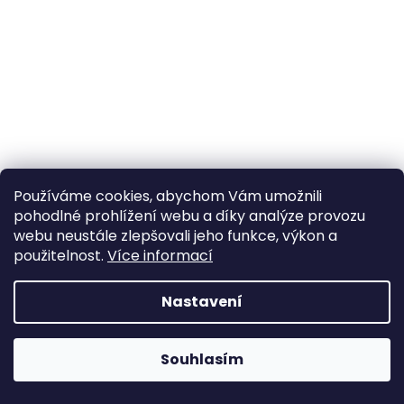
a
j
í
t
?
Používáme cookies, abychom Vám umožnili
HLEDAT
pohodlné prohlížení webu a díky analýze provozu
webu neustále zlepšovali jeho funkce, výkon a
použitelnost.
Více informací
Nastavení
Souhlasím