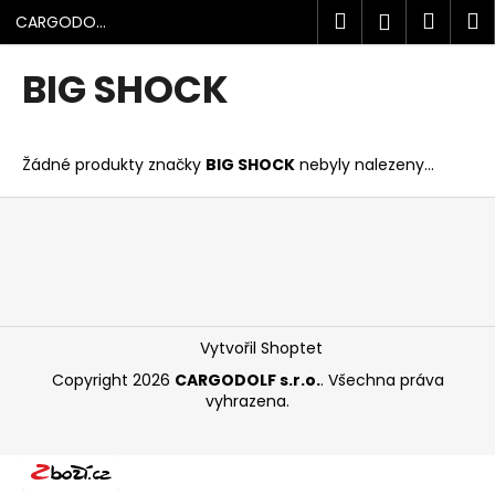
K
Přejít
Hledat
Náku
M
Přihlášen
CARGODOLF
na
o
s.r.o.
obsah
Zpět
Zpět
košík
š
BIG SHOCK
í
C
k
o
Žádné produkty značky
BIG SHOCK
nebyly nalezeny...
p
o
Z
t
á
ř
p
e
a
b
t
u
í
Vytvořil Shoptet
j
Copyright 2026
CARGODOLF s.r.o.
. Všechna práva
e
vyhrazena.
t
e
n