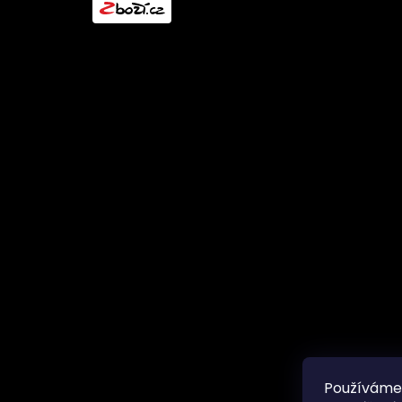
l
Používáme