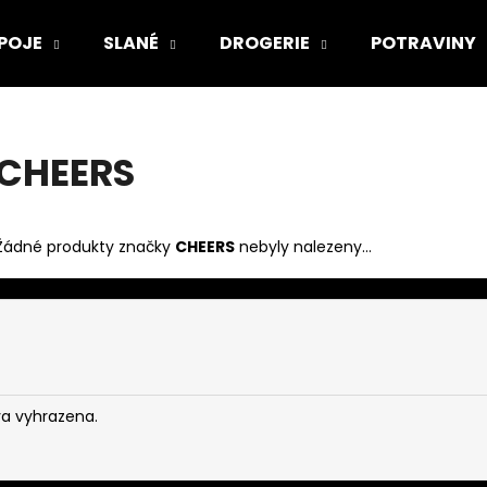
POJE
SLANÉ
DROGERIE
POTRAVINY
Co potřebujete najít?
CHEERS
HLEDAT
Žádné produkty značky
CHEERS
nebyly nalezeny...
va vyhrazena.