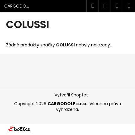
K
Přejít
Hledat
Náku
M
Přihlášen
CARGODOLF
na
o
s.r.o.
obsah
Zpět
Zpět
košík
š
COLUSSI
í
C
k
o
Žádné produkty značky
COLUSSI
nebyly nalezeny...
p
o
Z
t
á
ř
p
e
a
b
t
u
í
Vytvořil Shoptet
j
Copyright 2026
CARGODOLF s.r.o.
. Všechna práva
e
vyhrazena.
t
e
n