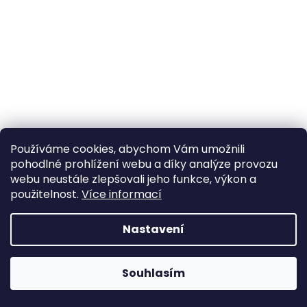
a
j
í
t
?
Používáme cookies, abychom Vám umožnili
HLEDAT
pohodlné prohlížení webu a díky analýze provozu
webu neustále zlepšovali jeho funkce, výkon a
použitelnost.
Více informací
Nastavení
Souhlasím