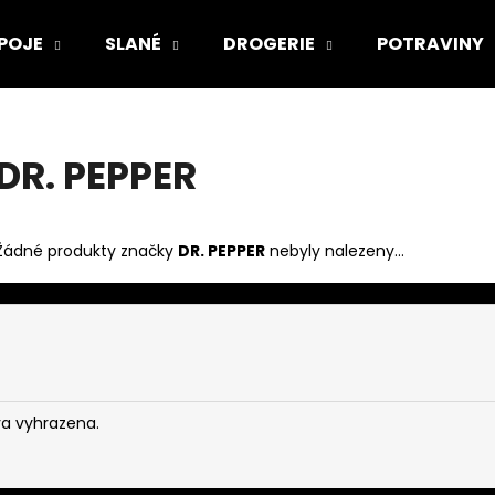
POJE
SLANÉ
DROGERIE
POTRAVINY
Co potřebujete najít?
DR. PEPPER
HLEDAT
Žádné produkty značky
DR. PEPPER
nebyly nalezeny...
va vyhrazena.