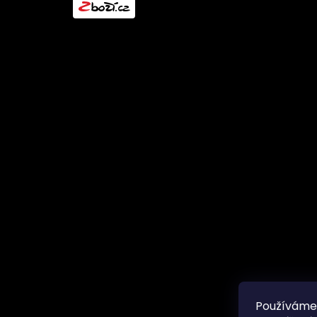
l
Používáme