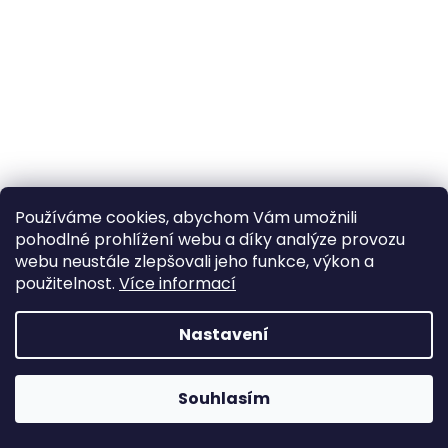
a
j
í
t
?
Používáme cookies, abychom Vám umožnili
HLEDAT
pohodlné prohlížení webu a díky analýze provozu
webu neustále zlepšovali jeho funkce, výkon a
použitelnost.
Více informací
Nastavení
Souhlasím