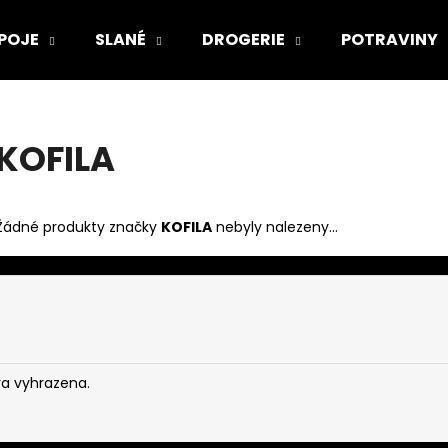
POJE
SLANÉ
DROGERIE
POTRAVINY
Co potřebujete najít?
KOFILA
HLEDAT
Žádné produkty značky
KOFILA
nebyly nalezeny...
va vyhrazena.