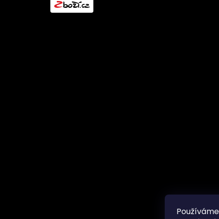
l
Používáme