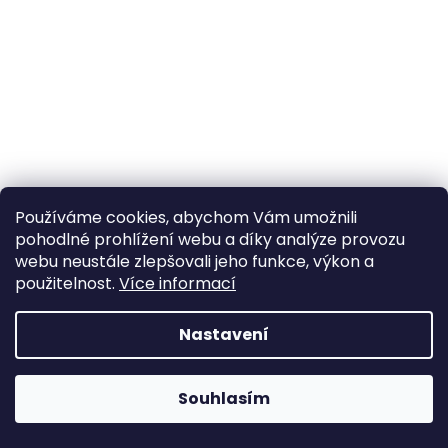
a
j
í
t
?
Používáme cookies, abychom Vám umožnili
HLEDAT
pohodlné prohlížení webu a díky analýze provozu
webu neustále zlepšovali jeho funkce, výkon a
použitelnost.
Více informací
Nastavení
Souhlasím