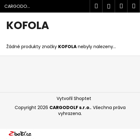
K
Přejít
Hledat
Náku
M
Přihlášen
CARGODOLF
na
o
s.r.o.
obsah
Zpět
Zpět
košík
š
KOFOLA
í
C
k
o
Žádné produkty značky
KOFOLA
nebyly nalezeny...
p
o
Z
t
á
ř
p
e
a
b
t
u
í
Vytvořil Shoptet
j
Copyright 2026
CARGODOLF s.r.o.
. Všechna práva
e
vyhrazena.
t
e
n