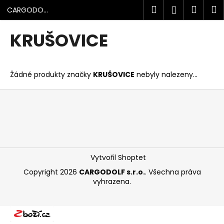
K
Přejít
Hledat
Náku
M
Přihlášen
CARGODOLF
na
o
s.r.o.
obsah
Zpět
Zpět
košík
š
KRUŠOVICE
í
C
k
o
Žádné produkty značky
KRUŠOVICE
nebyly nalezeny...
p
o
Z
t
á
ř
p
e
a
b
t
u
í
Vytvořil Shoptet
j
Copyright 2026
CARGODOLF s.r.o.
. Všechna práva
e
vyhrazena.
t
e
n