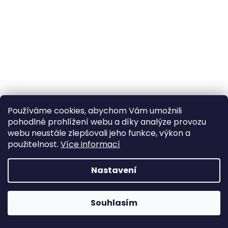
a
j
í
t
?
Používáme cookies, abychom Vám umožnili
HLEDAT
pohodlné prohlížení webu a díky analýze provozu
webu neustále zlepšovali jeho funkce, výkon a
použitelnost.
Více informací
Nastavení
Souhlasím