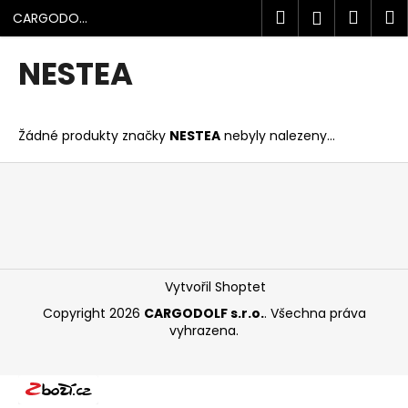
K
Přejít
Hledat
Náku
M
Přihlášen
CARGODOLF
na
o
s.r.o.
obsah
Zpět
Zpět
košík
š
NESTEA
í
C
k
o
Žádné produkty značky
NESTEA
nebyly nalezeny...
p
o
Z
t
á
ř
p
e
a
b
t
u
í
Vytvořil Shoptet
j
Copyright 2026
CARGODOLF s.r.o.
. Všechna práva
e
vyhrazena.
t
e
n