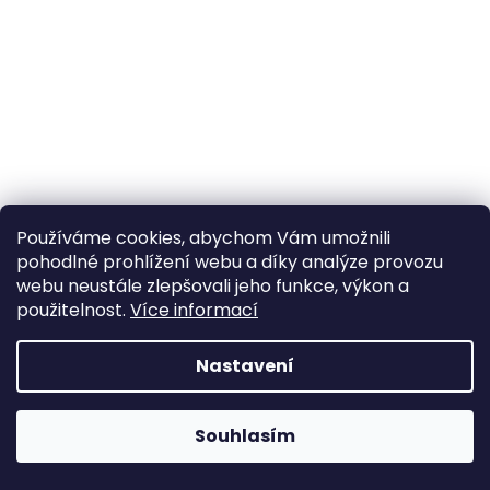
a
j
í
t
?
Používáme cookies, abychom Vám umožnili
HLEDAT
pohodlné prohlížení webu a díky analýze provozu
webu neustále zlepšovali jeho funkce, výkon a
použitelnost.
Více informací
Nastavení
Souhlasím