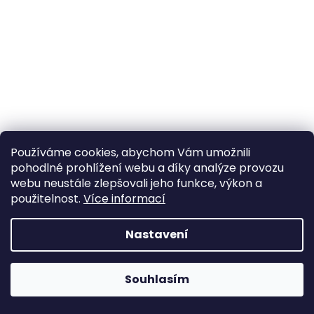
a
j
í
t
?
Používáme cookies, abychom Vám umožnili
HLEDAT
pohodlné prohlížení webu a díky analýze provozu
webu neustále zlepšovali jeho funkce, výkon a
použitelnost.
Více informací
Nastavení
Souhlasím