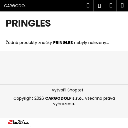
K
Přejít
Hledat
Náku
M
Přihlášen
CARGODOLF
na
o
s.r.o.
obsah
Zpět
Zpět
košík
š
PRINGLES
í
C
k
o
Žádné produkty značky
PRINGLES
nebyly nalezeny...
p
o
Z
t
á
ř
p
e
a
b
t
u
í
Vytvořil Shoptet
j
Copyright 2026
CARGODOLF s.r.o.
. Všechna práva
e
vyhrazena.
t
e
n