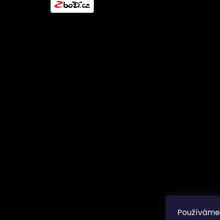
l
Používáme