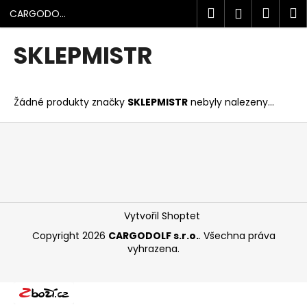
K
Přejít
Hledat
Náku
M
Přihlášen
CARGODOLF
na
o
s.r.o.
obsah
Zpět
Zpět
košík
š
SKLEPMISTR
í
C
k
o
Žádné produkty značky
SKLEPMISTR
nebyly nalezeny...
p
o
Z
t
á
ř
p
e
a
b
t
u
í
Vytvořil Shoptet
j
Copyright 2026
CARGODOLF s.r.o.
. Všechna práva
e
vyhrazena.
t
e
n