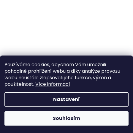
a
j
í
t
?
Používáme cookies, abychom Vám umožnili
HLEDAT
pohodlné prohlížení webu a díky analýze provozu
webu neustále zlepšovali jeho funkce, výkon a
použitelnost.
Více informací
Nastavení
Souhlasím